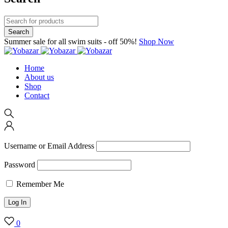
Summer sale for all swim suits - off 50%!
Shop Now
Home
About us
Shop
Contact
Username or Email Address
Password
Remember Me
0