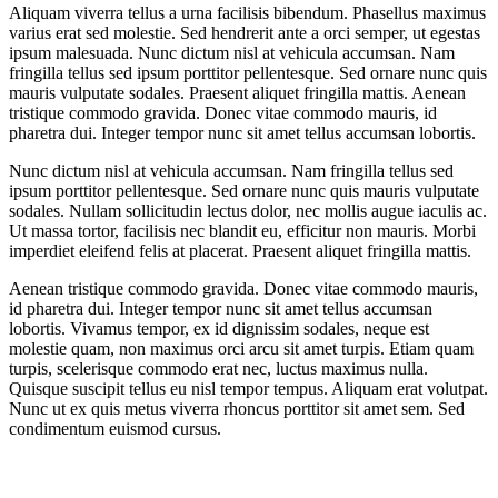
Aliquam viverra tellus a urna facilisis bibendum. Phasellus maximus
varius erat sed molestie. Sed hendrerit ante a orci semper, ut egestas
ipsum malesuada. Nunc dictum nisl at vehicula accumsan. Nam
fringilla tellus sed ipsum porttitor pellentesque. Sed ornare nunc quis
mauris vulputate sodales. Praesent aliquet fringilla mattis. Aenean
tristique commodo gravida. Donec vitae commodo mauris, id
pharetra dui. Integer tempor nunc sit amet tellus accumsan lobortis.
Nunc dictum nisl at vehicula accumsan. Nam fringilla tellus sed
ipsum porttitor pellentesque. Sed ornare nunc quis mauris vulputate
sodales. Nullam sollicitudin lectus dolor, nec mollis augue iaculis ac.
Ut massa tortor, facilisis nec blandit eu, efficitur non mauris. Morbi
imperdiet eleifend felis at placerat. Praesent aliquet fringilla mattis.
Aenean tristique commodo gravida. Donec vitae commodo mauris,
id pharetra dui. Integer tempor nunc sit amet tellus accumsan
lobortis. Vivamus tempor, ex id dignissim sodales, neque est
molestie quam, non maximus orci arcu sit amet turpis. Etiam quam
turpis, scelerisque commodo erat nec, luctus maximus nulla.
Quisque suscipit tellus eu nisl tempor tempus. Aliquam erat volutpat.
Nunc ut ex quis metus viverra rhoncus porttitor sit amet sem. Sed
condimentum euismod cursus.