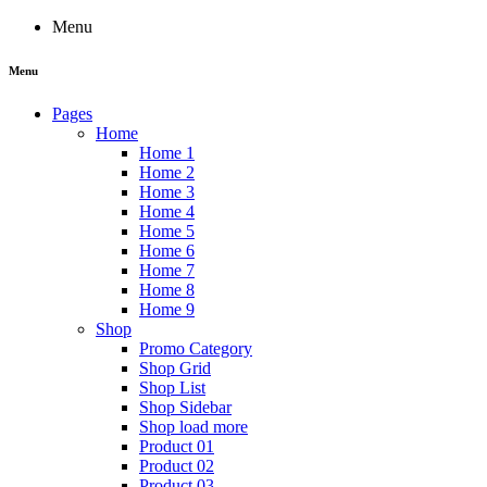
Menu
Menu
Pages
Home
Home 1
Home 2
Home 3
Home 4
Home 5
Home 6
Home 7
Home 8
Home 9
Shop
Promo Category
Shop Grid
Shop List
Shop Sidebar
Shop load more
Product 01
Product 02
Product 03