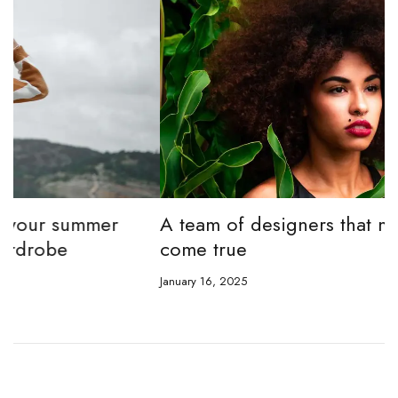
A team of designers that make dreams
T
come true
w
January 16, 2025
Ja